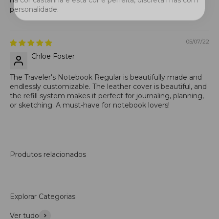
na cor castanha e esta cor é perfeita, discreta mas com
personalidade.
05/07/22
Chloe Foster
The Traveler's Notebook Regular is beautifully made and
endlessly customizable. The leather cover is beautiful, and
the refill system makes it perfect for journaling, planning,
or sketching. A must-have for notebook lovers!
Produtos relacionados
Explorar Categorias
Ver tudo