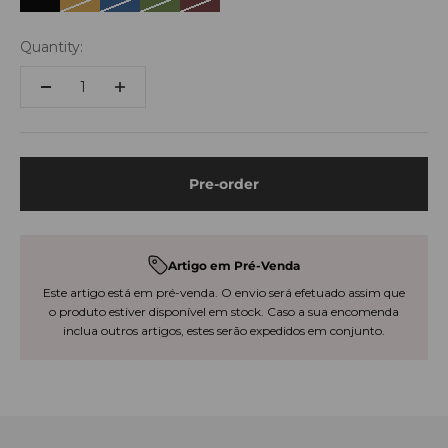
Preto
Amarelo Escuro
Azul Escuro
Verde Escuro
Castanho
Quantity:
Pre-order
Artigo em Pré-Venda
Este artigo está em pré-venda. O envio será efetuado assim que
o produto estiver disponível em stock. Caso a sua encomenda
inclua outros artigos, estes serão expedidos em conjunto.