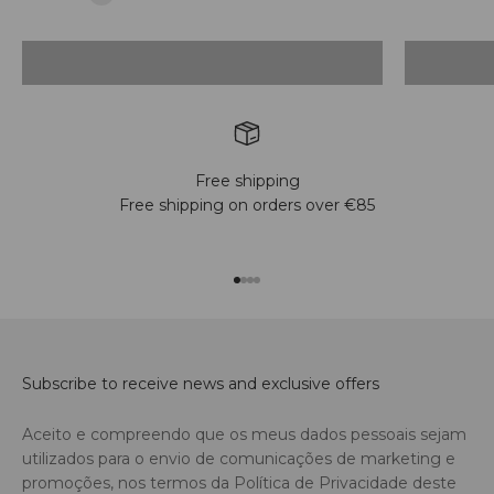
Accessories
Free shipping
Free shipping on orders over €85
Go to item 1
Go to item 2
Go to item 3
Go to item 4
Subscribe to receive news and exclusive offers
Aceito e compreendo que os meus dados pessoais sejam
utilizados para o envio de comunicações de marketing e
promoções, nos termos da Política de Privacidade deste