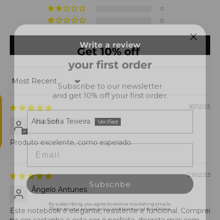
0
0
Get 10% off
Write a review
your first order
Subscribe to our newsletter
and get 10% off your first order.
Sort by
Name
30/12/25
Ana Sofia Teixeira
Email
Produto excelente, como esperado.
Subscribe
23/02/23
Ângelo Antunes
By subscribing, you agree to receive marketing emails.
Please see our privacy policy and terms and conditions.
Este notebook é elegante, resistente e funcional. Comprei