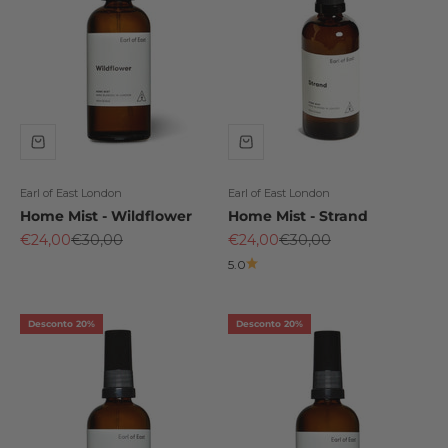
Earl of East London
Earl of East London
Home Mist - Wildflower
Home Mist - Strand
Preço promocional
Preço normal
Preço promocional
Preço normal
€24,00
€30,00
€24,00
€30,00
5.0
Desconto 20%
Desconto 20%