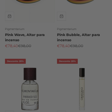
Pigmentarium
Pigmentarium
Pink Wave, Altar para
Pink Bubble, Altar para
incenso
incenso
Preço promocional
Preço normal
Preço promocional
Preço normal
€78,40
€98,00
€78,40
€98,00
Desconto 20%
Desconto 20%