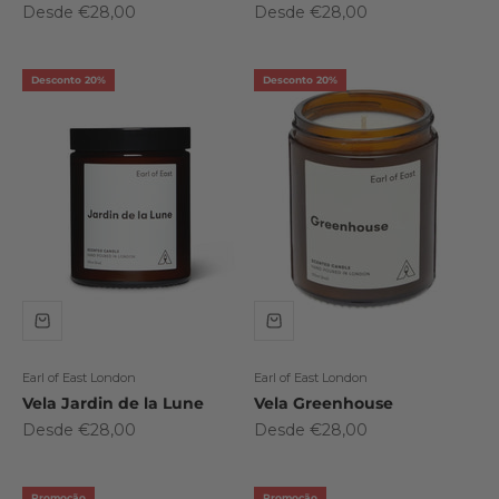
Preço promocional
Preço promocional
Desde €28,00
Desde €28,00
Desconto 20%
Desconto 20%
Earl of East London
Earl of East London
Vela Jardin de la Lune
Vela Greenhouse
Preço promocional
Preço promocional
Desde €28,00
Desde €28,00
Promoção
Promoção