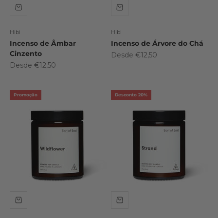
Hibi
Hibi
Incenso de Âmbar
Incenso de Árvore do Chá
Cinzento
Preço promocional
Desde €12,50
Preço promocional
Desde €12,50
Promoção
Desconto 20%