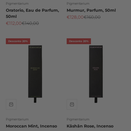
Pigmentarium
Pigmentarium
Oratorio, Eau de Parfum,
Murmur, Parfum, 50ml
50ml
Preço promocional
Preço normal
€128,00
€160,00
Preço promocional
Preço normal
€112,00
€140,00
Desconto 20%
Desconto 20%
Pigmentarium
Pigmentarium
Moroccan Mint, Incenso
Kâshân Rose, Incenso