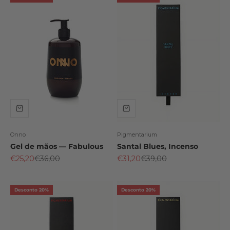
Onno
Pigmentarium
Gel de mãos — Fabulous
Santal Blues, Incenso
Preço promocional
Preço normal
Preço promocional
Preço normal
€25,20
€36,00
€31,20
€39,00
Desconto 20%
Desconto 20%