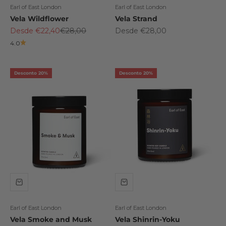
Earl of East London
Earl of East London
Vela Wildflower
Vela Strand
Preço promocional
Preço normal
Preço promocional
Desde €22,40
€28,00
Desde €28,00
4.0
Desconto 20%
Desconto 20%
Earl of East London
Earl of East London
Vela Smoke and Musk
Vela Shinrin-Yoku