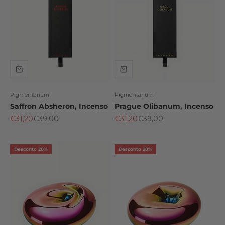
Pigmentarium
Pigmentarium
Saffron Absheron, Incenso
Prague Olibanum, Incenso
Preço promocional
Preço normal
Preço promocional
Preço normal
€31,20
€39,00
€31,20
€39,00
Desconto 20%
Desconto 20%