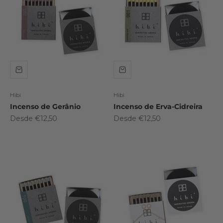
Hibi
Hibi
Incenso de Gerânio
Incenso de Erva-Cidreira
Preço promocional
Preço promocional
Desde €12,50
Desde €12,50