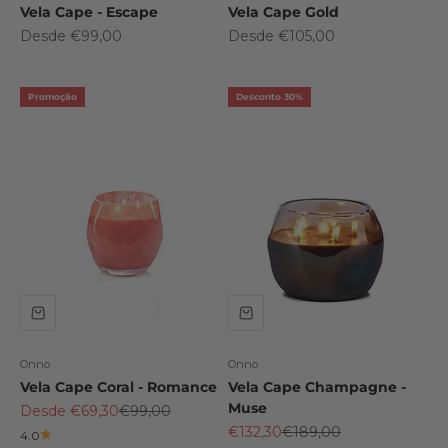
Vela Cape - Escape
Vela Cape Gold
Preço promocional
Preço promocional
Desde €99,00
Desde €105,00
Promoção
Desconto 30%
Onno
Onno
Vela Cape Coral - Romance
Vela Cape Champagne -
Muse
Preço promocional
Preço normal
Desde €69,30
€99,00
Preço promocional
Preço normal
€132,30
€189,00
4.0