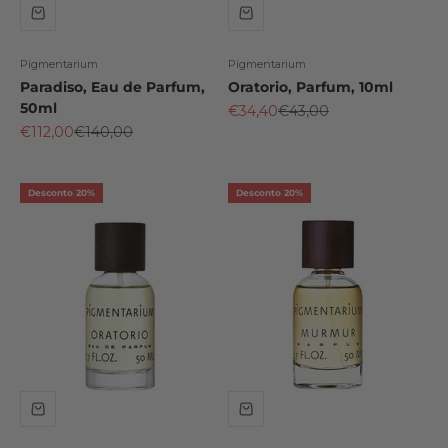
Pigmentarium
Pigmentarium
Paradiso, Eau de Parfum,
Oratorio, Parfum, 10ml
50ml
Preço promocional
Preço normal
€34,40
€43,00
Preço promocional
Preço normal
€112,00
€140,00
Desconto 20%
Desconto 20%