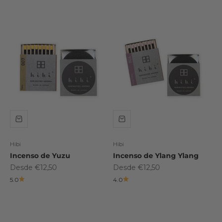
Hibi
Hibi
Incenso de Yuzu
Incenso de Ylang Ylang
Preço promocional
Preço promocional
Desde €12,50
Desde €12,50
5.0
4.0