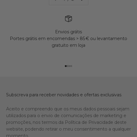
Envios grátis
Portes grátis em encomendas > 85 € ou levantamento
gratuito em loja
Ir para o produto 1
Ir para o produto 2
Ir para o produto 3
Ir para o produto 4
Subscreva para receber novidades e ofertas exclusivas
Aceito e compreendo que os meus dados pessoais sejam
utilizados para o envio de comunicações de marketing e
promoções, nos termos da Política de Privacidade deste
website, podendo retirar o meu consentimento a qualquer
momento.