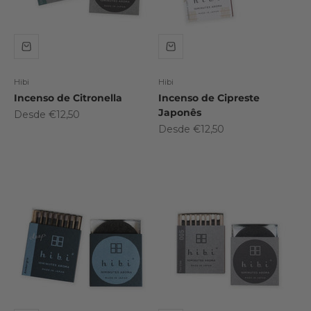
Hibi
Hibi
Incenso de Citronella
Incenso de Cipreste
Japonês
Preço promocional
Desde €12,50
Preço promocional
Desde €12,50