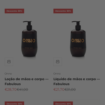
Desconto 30%
Desconto 30%
Onno
Onno
Loção de mãos e corpo —
Líquido de mãos e corpo —
Fabulous
Fabulous
Preço promocional
Preço normal
Preço promocional
Preço normal
€28,70
€41,00
€21,70
€31,00
Desconto 30%
Desconto 20%