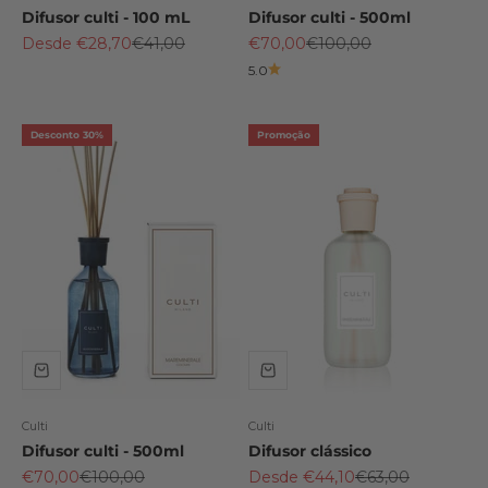
Difusor culti - 100 mL
Difusor culti - 500ml
Preço promocional
Preço normal
Preço promocional
Preço normal
Desde €28,70
€41,00
€70,00
€100,00
5.0
Desconto 30%
Promoção
Culti
Culti
Difusor culti - 500ml
Difusor clássico
Preço promocional
Preço normal
Preço promocional
Preço normal
€70,00
€100,00
Desde €44,10
€63,00