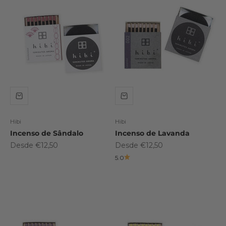
Hibi
Hibi
Incenso de Sândalo
Incenso de Lavanda
Preço promocional
Preço promocional
Desde €12,50
Desde €12,50
5.0