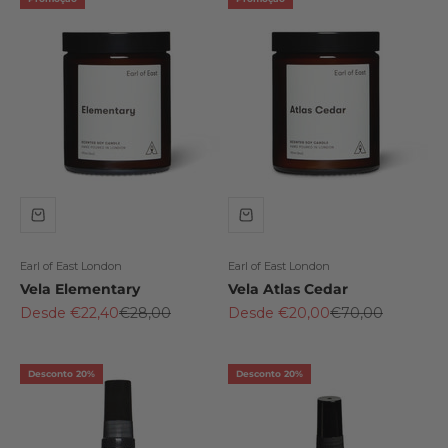
Earl of East London
Earl of East London
Vela Elementary
Vela Atlas Cedar
Preço promocional
Preço normal
Preço promocional
Preço normal
Desde €22,40
€28,00
Desde €20,00
€70,00
Desconto 20%
Desconto 20%