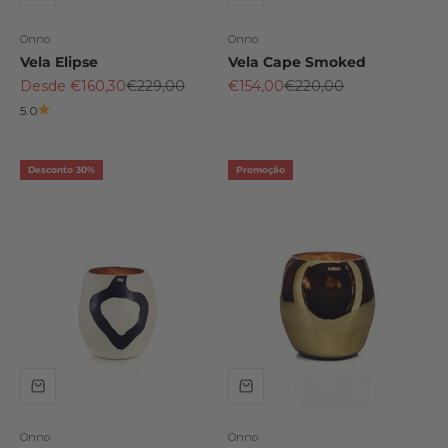
Onno
Onno
Vela Elipse
Vela Cape Smoked
Preço promocional
Preço normal
Preço promocional
Preço normal
Desde €160,30
€229,00
€154,00
€220,00
5.0
Desconto 30%
Promoção
Onno
Onno