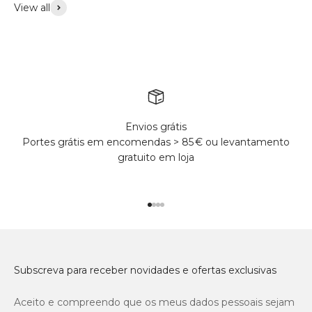
View all
Acessórios
Envios grátis
Portes grátis em encomendas > 85 € ou levantamento
gratuito em loja
Ir para o produto 1
Ir para o produto 2
Ir para o produto 3
Ir para o produto 4
Subscreva para receber novidades e ofertas exclusivas
Aceito e compreendo que os meus dados pessoais sejam