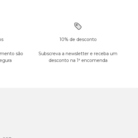
os
10% de desconto
amento são
Subscreva a newsletter e receba um
egura
desconto na 1ª encomenda