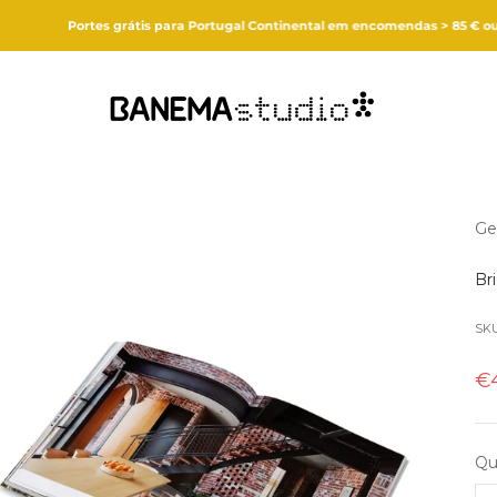
Portes grátis para Portugal Continental em encomendas > 85 € ou levantame
Banema Studio
Ge
Br
SKU
Pr
€
Qu