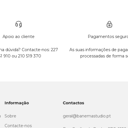
Apoio ao cliente
Pagamentos segur
a dúvida? Contacte-nos: 227
As suas informações de pag
61 910 ou 210 519 370
processadas de forma s
Informação
Contactos
m
Sobre
geral@banemastudio.pt
Contacte-nos