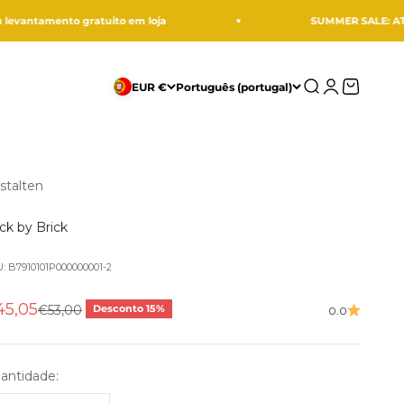
nto gratuito em loja
SUMMER SALE: ATÉ -50%
Procurar
Entrar
Carrinho
EUR €
Português (portugal)
stalten
ick by Brick
: B7910101P000000001-2
eço promocional
45,05
Preço normal
€53,00
Desconto 15%
0.0
antidade: