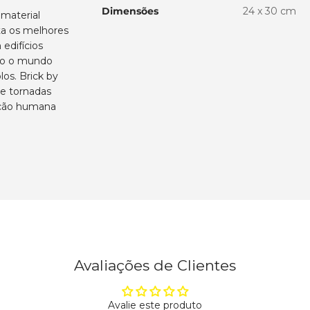
Dimensões
24 x 30 cm
material
Get 10%
nta os melhores
your first
edifícios
odo o mundo
los. Brick by
Subscribe to our 
and get 10% off your
 e tornadas
ação humana
Name
Email
Subscri
By subscribing, you agree to rece
Please see our privacy policy and
Avaliações de Clientes
Avalie este produto