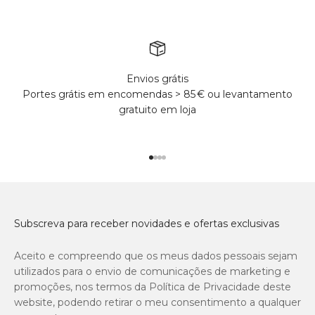
Envios grátis
Portes grátis em encomendas > 85 € ou levantamento
gratuito em loja
Ir para o produto 1
Ir para o produto 2
Ir para o produto 3
Ir para o produto 4
Subscreva para receber novidades e ofertas exclusivas
Aceito e compreendo que os meus dados pessoais sejam
utilizados para o envio de comunicações de marketing e
promoções, nos termos da Política de Privacidade deste
website, podendo retirar o meu consentimento a qualquer