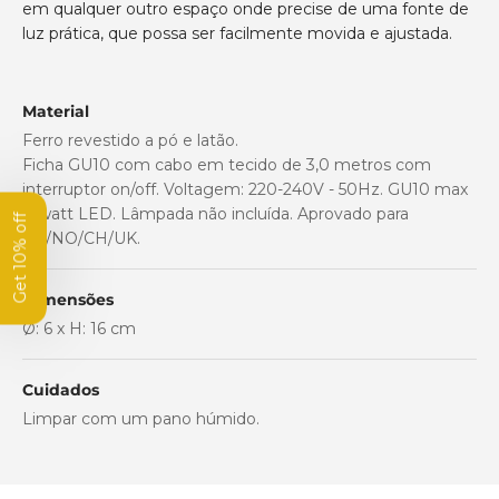
em qualquer outro espaço onde precise de uma fonte de
luz prática, que possa ser facilmente movida e ajustada.
Get 10% off
Material
your first order
Ferro revestido a pó e latão.
Ficha GU10 com cabo em tecido de 3,0 metros com
Subscribe to our newsletter
and get 10% off your first order.
interruptor on/off. Voltagem: 220-240V - 50Hz. GU10 max
8 watt LED. Lâmpada não incluída. Aprovado para
Name
EU/NO/CH/UK.
Dimensões
Email
Ø: 6 x H: 16 cm
Subscribe
Cuidados
Limpar com um pano húmido.
By subscribing, you agree to receive marketing emails.
Please see our privacy policy and terms and conditions.