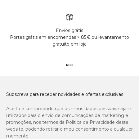
Envios grátis
Portes grátis em encomendas > 85 € ou levantamento
gratuito em loja
Ir para o produto 1
Ir para o produto 2
Ir para o produto 3
Ir para o produto 4
Subscreva para receber novidades e ofertas exclusivas
Aceito e compreendo que os meus dados pessoais sejam
utilizados para o envio de comunicações de marketing e
promoções, nos termos da Política de Privacidade deste
website, podendo retirar o meu consentimento a qualquer
momento.