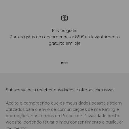
Envios grátis
Portes grátis em encomendas > 85 € ou levantamento
gratuito em loja
Ir para o produto 1
Ir para o produto 2
Ir para o produto 3
Ir para o produto 4
Subscreva para receber novidades e ofertas exclusivas
Aceito e compreendo que os meus dados pessoais sejam
utilizados para o envio de comunicações de marketing e
promoções, nos termos da Política de Privacidade deste
website, podendo retirar o meu consentimento a qualquer
momento.