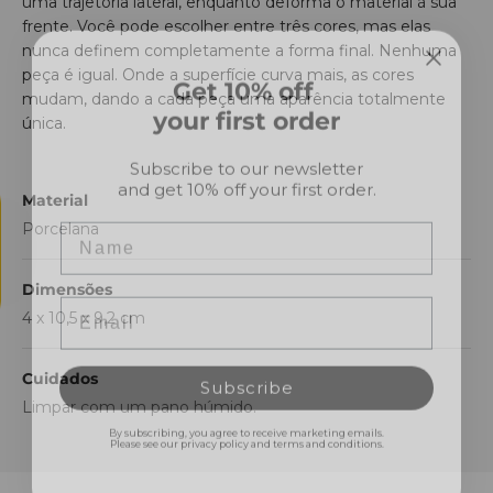
uma trajetória lateral, enquanto deforma o material à sua
frente. Você pode escolher entre três cores, mas elas
nunca definem completamente a forma final. Nenhuma
Get 10% off
peça é igual. Onde a superfície curva mais, as cores
your first order
mudam, dando a cada peça uma aparência totalmente
única.
Subscribe to our newsletter
and get 10% off your first order.
Material
Name
Porcelana
Email
Dimensões
4 x 10,5 x 9,2 cm
Subscribe
Cuidados
Limpar com um pano húmido.
By subscribing, you agree to receive marketing emails.
Please see our privacy policy and terms and conditions.