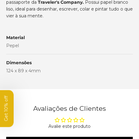
passaporte da
Traveler's Company.
Possui papel branco
liso, ideal para desenhar, escrever, colar e pintar tudo o que
vier à sua mente.
Material
Pepel
Get 10% off
Dimensões
your first order
124 x 89 x 4mm
Subscribe to our newsletter
and get 10% off your first order.
Name
Avaliações de Clientes
Email
Avalie este produto