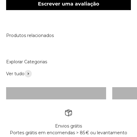
Escrever uma avaliação
Subscribe
By subscribing, you agree to receive marketing emails.
Please see our privacy policy and terms and conditions.
Produtos relacionados
Explorar Categorias
Ver tudo
Acessórios
Envios grátis
Portes grátis em encomendas > 85 € ou levantamento