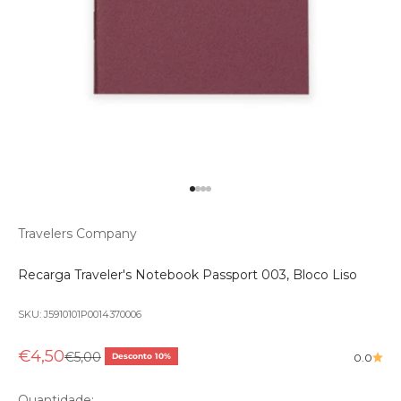
Ir para o produto 1
Ir para o produto 2
Ir para o produto 3
Ir para o produto 4
Travelers Company
Recarga Traveler's Notebook Passport 003, Bloco Liso
SKU: J5910101P0014370006
Preço promocional
€4,50
Preço normal
€5,00
Desconto 10%
0.0
Quantidade: