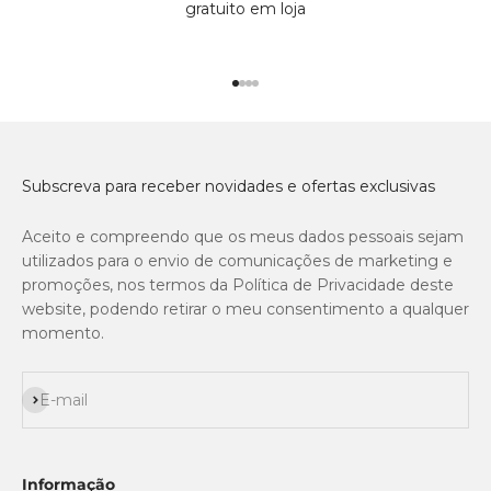
gratuito em loja
Ir para o produto 1
Ir para o produto 2
Ir para o produto 3
Ir para o produto 4
Subscreva para receber novidades e ofertas exclusivas
Aceito e compreendo que os meus dados pessoais sejam
utilizados para o envio de comunicações de marketing e
promoções, nos termos da Política de Privacidade deste
website, podendo retirar o meu consentimento a qualquer
momento.
Subscrever
E-mail
Informação