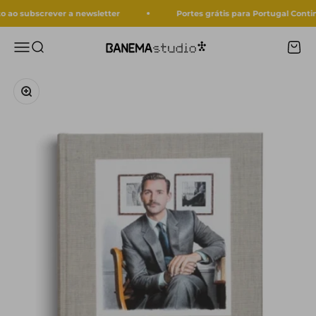
Ir para o conteúdo
o subscrever a newsletter
Portes grátis para Portugal Contin
Menu
Procurar
Carri
Banema Studio
Zoom