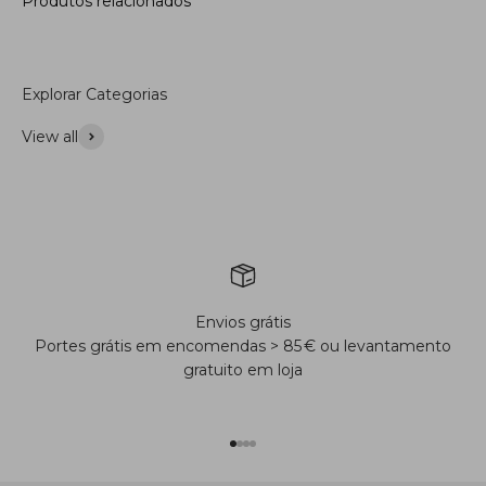
Produtos relacionados
Explorar Categorias
View all
Acessórios
Envios grátis
Portes grátis em encomendas > 85 € ou levantamento
gratuito em loja
Ir para o produto 1
Ir para o produto 2
Ir para o produto 3
Ir para o produto 4